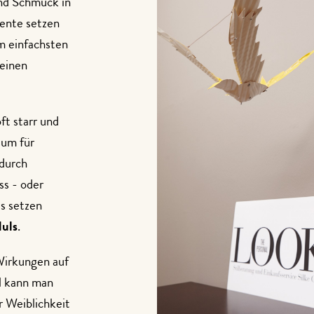
und Schmuck in
zente setzen
m einfachsten
leinen
ft starr und
aum für
 durch
ss - oder
s setzen
uls
.
Wirkungen auf
l kann man
r Weiblichkeit