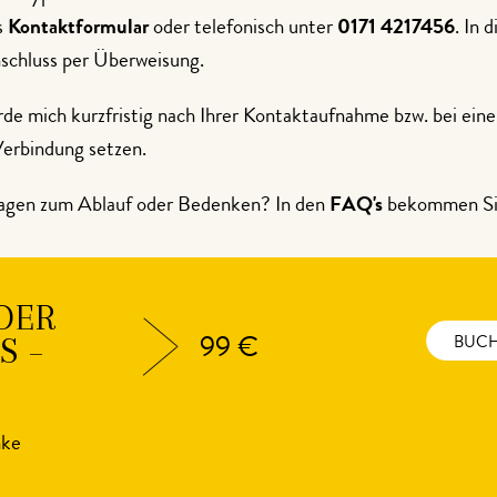
s
Kontaktformular
oder telefonisch unter
0171 4217456
. In 
nschluss per Überweisung.
rde mich kurzfristig nach Ihrer Kontaktaufnahme bzw. bei ei
Verbindung setzen.
agen zum Ablauf oder Bedenken? In den
FAQ's
bekommen Si
DER
S –
99 €
BUC
nke