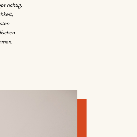
 richtig.
hkeit,
gsten
dischen
hmen.