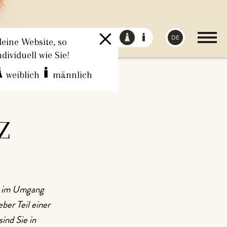
DE
eine Website, so
ndividuell wie Sie!
weiblich
männlich
Z
t im Umgang
ber Teil einer
ind Sie in