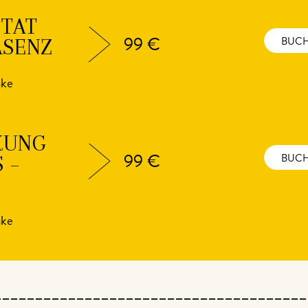
ITÄT
ÄSENZ
99 €
BUC
nke
KUNG
 –
99 €
BUC
nke