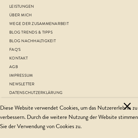
LEISTUNGEN
ÜBER MICH
WEGE DER ZUSAMMENARBEIT
BLOG TRENDS & TIPPS
BLOG NACHHALTIGKEIT
FAQ'S
KONTAKT
AGB
IMPRESSUM
NEWSLETTER
DATENSCHUTZERKLÄRUNG
FOLGEN SIE UNS AUF
Diese Website verwendet Cookies, um das Nutzererlebnis zu
FACEBOOK
verbessern. Durch die weitere Nutzung der Website stimmen
INSTAGRAM
Sie der Verwendung von Cookies zu.